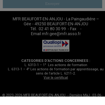
Envoyer
MFR BEAUFORT-EN-ANJOU - La Paingaudiére –
Gée - 49250 BEAUFORT-EN-ANJOU
Tél.
02 41 80 30 99
- Fax -
Email
mfr.gee@mfr.asso.fr
CATEGORIES D’ACTIONS CONCERNEES :
L. 6313-1 – 1° Les actions de formation
L. 6313-1 – 4° Les actions de formation par apprentissage, au
sens de l’article L. 6211-2.
Voir le certificat
© 2023-2026 MFR BEAUFORT-EN-ANJOU - Dernière MàJ : 03-06-
2025 |
Politique de Confidentialité
|
Cookies
|
Webmaster
|
Gestibase
|
Logiciel de Facturation
|
admin