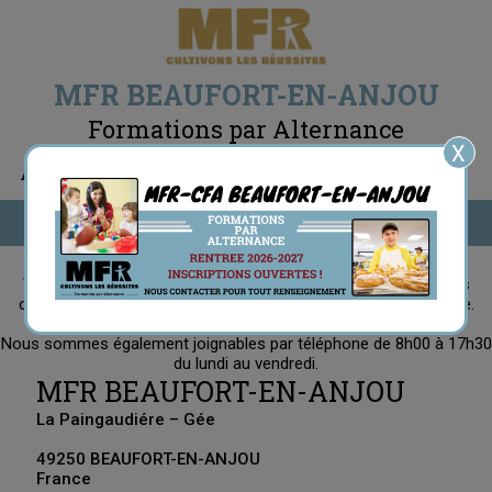
MFR BEAUFORT-EN-ANJOU
Formations par Alternance
X
Inscription
Accueil
Menu
Contact
Vous souhaitez une information précise, n'hésitez pas à nous
contacter via ce formulaire, nous vous répondrons au plus vite.
Nous sommes également joignables par téléphone de 8h00 à 17h30
du lundi au vendredi.
MFR BEAUFORT-EN-ANJOU
La Paingaudiére – Gée
49250 BEAUFORT-EN-ANJOU
France