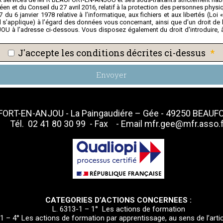
et du Conseil du 27 avril 2016, relatif à la protection des personnes physiq
 du 6 janvier 1978 relative à l’informatique, aux fichiers et aux libertés (Lo
’il s’applique) à l’égard des données vous concernant, ainsi que d’un droit de l
 à l’adresse ci-dessous. Vous disposez également du droit d'introduire, 
*
J'accepte les conditions décrites ci-dessus
Envoyer
ORT-EN-ANJOU - La Paingaudiére – Gée - 49250 BEAU
Tél.
02 41 80 30 99
- Fax - Email
mfr.gee@mfr.asso.f
CATEGORIES D’ACTIONS CONCERNEES :
L. 6313-1 – 1° Les actions de formation
1 – 4° Les actions de formation par apprentissage, au sens de l’artic