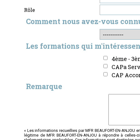
Rôle
Comment nous avez-vous conn
Les formations qui m'intéressen
4ème - 3è
CAPa Serv
CAP Accom
Remarque
« Les informations recueillies par MFR BEAUFORT-EN-ANJOU en qu
légitime de MFR BEAUFORT-EN-ANJOU à répondre à celles-ci. 
règlementaires applicables. Ces informations sont destinées au