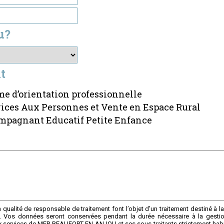
u?
t
me d’orientation professionnelle
ices Aux Personnes et Vente en Espace Rural
pagnant Educatif Petite Enfance
alité de responsable de traitement font l’objet d’un traitement destiné à la
Vos données seront conservées pendant la durée nécessaire à la gestion 
x services de MFR BEAUFORT-EN-ANJOU et ses sous-traitants strictement habil