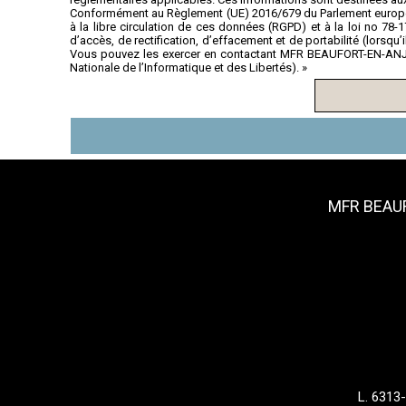
Conformément au Règlement (UE) 2016/679 du Parlement européen 
à la libre circulation de ces données (RGPD) et à la loi no 78-17
d’accès, de rectification, d’effacement et de portabilité (lorsqu
Vous pouvez les exercer en contactant MFR BEAUFORT-EN-ANJOU
Nationale de l’Informatique et des Libertés). »
MFR BEAUF
L. 6313-